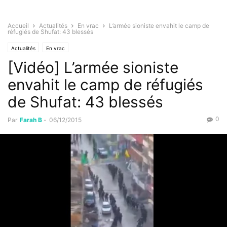
Accueil
Actualités
En vrac
L’armée sioniste envahit le camp de
réfugiés de Shufat: 43 blessés
Actualités
En vrac
[Vidéo] L’armée sioniste
envahit le camp de réfugiés
de Shufat: 43 blessés
0
Par
Farah B
-
06/12/2015