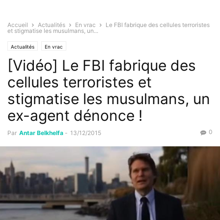
Accueil
Actualités
En vrac
Le FBI fabrique des cellules terroristes
et stigmatise les musulmans, un...
Actualités
En vrac
[Vidéo] Le FBI fabrique des
cellules terroristes et
stigmatise les musulmans, un
ex-agent dénonce !
0
Par
Antar Belkhelfa
-
13/12/2015