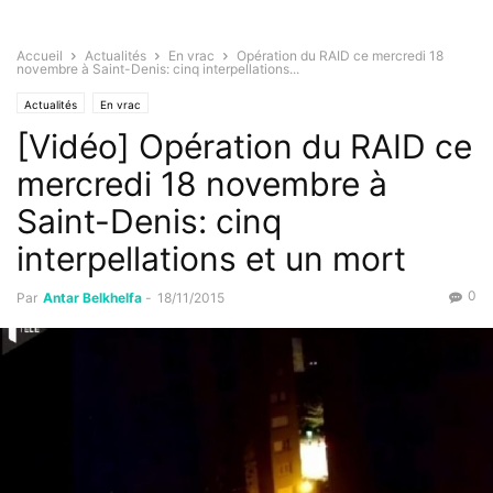
Accueil
Actualités
En vrac
Opération du RAID ce mercredi 18
novembre à Saint-Denis: cinq interpellations...
Actualités
En vrac
[Vidéo] Opération du RAID ce
mercredi 18 novembre à
Saint-Denis: cinq
interpellations et un mort
0
Par
Antar Belkhelfa
-
18/11/2015