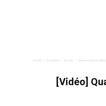
Accueil
Actualités
En vrac
Quand c’était le Maro
[Vidéo] Qua