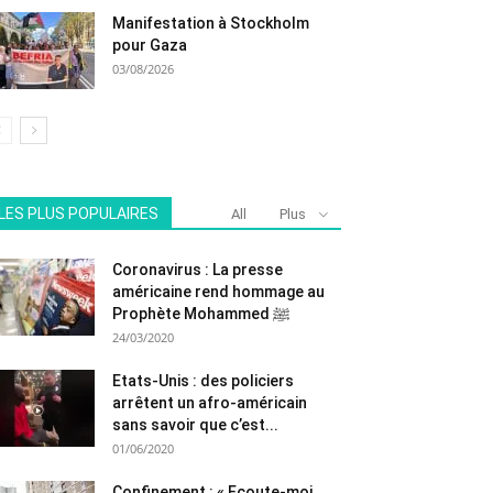
Manifestation à Stockholm
pour Gaza
03/08/2026
LES PLUS POPULAIRES
All
Plus
Coronavirus : La presse
américaine rend hommage au
Prophète Mohammed ﷺ
24/03/2020
Etats-Unis : des policiers
arrêtent un afro-américain
sans savoir que c’est...
01/06/2020
Confinement : « Ecoute-moi