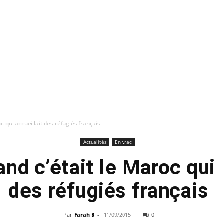
c qui accueillait des réfugiés français
Actualités
En vrac
nd c’était le Maroc qui
des réfugiés français
Par
Farah B
-
11/09/2015
0