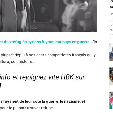
r
Ya
De
pr
re
au
pr
nt des réfugiés syriens fuyant leur pays en guerre
afin
 plupart déplu à nos chers compatriotes français qui y
ulture, son histoire…
nfo et rejoignez vite HBK sur
]
is fuyaient de leur côté la guerre, le nazisme, et
t pour la plupart trouver refuge…