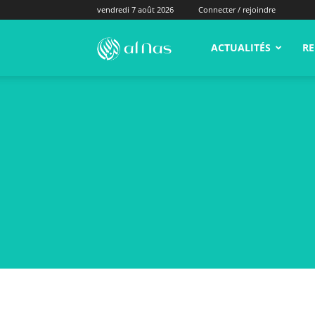
vendredi 7 août 2026
Connecter / rejoindre
alNas.fr
ACTUALITÉS
RE