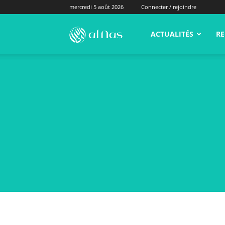
mercredi 5 août 2026
Connecter / rejoindre
alNas.fr
ACTUALITÉS
RE