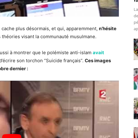
Ya
La
de
pé
 cache plus désormais, et qui, apparemment,
n’hésite
ap
es théories visant la communauté musulmane.
ussi à montrer que le polémiste anti-islam
avait
d’écrire son torchon “Suicide français”.
Ces images
bre dernier :