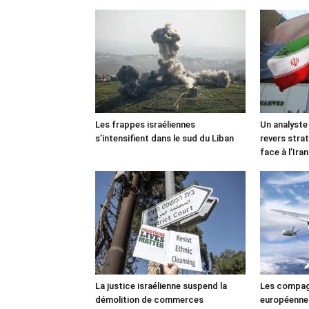
Les frappes israéliennes
Un analyste
s’intensifient dans le sud du Liban
revers stra
face à l’Iran
La justice israélienne suspend la
Les compag
démolition de commerces
européennes