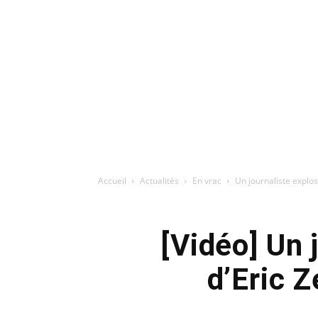
Accueil
Actualités
En vrac
Un journaliste explo
[Vidéo] Un
d’Eric 