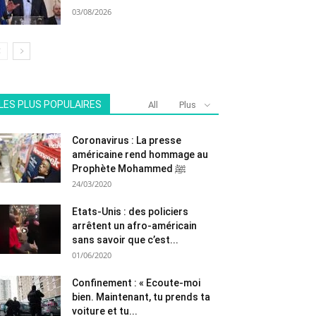
03/08/2026
LES PLUS POPULAIRES
All
Plus
Coronavirus : La presse
américaine rend hommage au
Prophète Mohammed ﷺ
24/03/2020
Etats-Unis : des policiers
arrêtent un afro-américain
sans savoir que c’est...
01/06/2020
Confinement : « Ecoute-moi
bien. Maintenant, tu prends ta
voiture et tu...