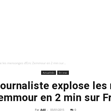
se les mensonges d’Eric Zemmour en 2 min sur...
Actualités
En vrac
 journaliste explose le
Zemmour en 2 min sur Fr
Par
Adil
-
05/01/2015
0