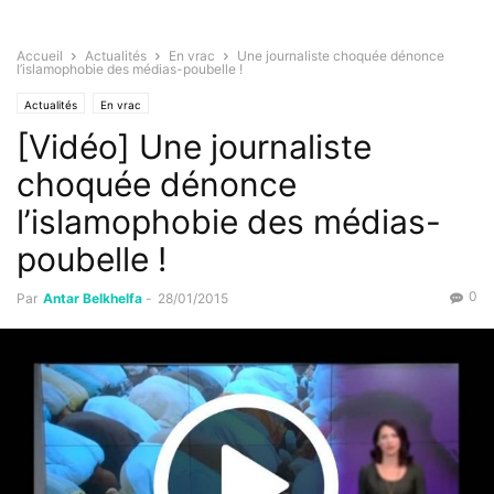
Accueil
Actualités
En vrac
Une journaliste choquée dénonce
l’islamophobie des médias-poubelle !
Actualités
En vrac
[Vidéo] Une journaliste
choquée dénonce
l’islamophobie des médias-
poubelle !
0
Par
Antar Belkhelfa
-
28/01/2015