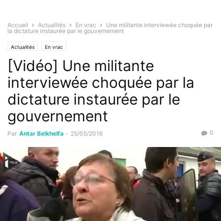
Accueil
Actualités
En vrac
Une militante interviewée choquée par
la dictature instaurée par le gouvernement
Actualités
En vrac
[Vidéo] Une militante
interviewée choquée par la
dictature instaurée par le
gouvernement
0
Par
Antar Belkhelfa
-
25/05/2016