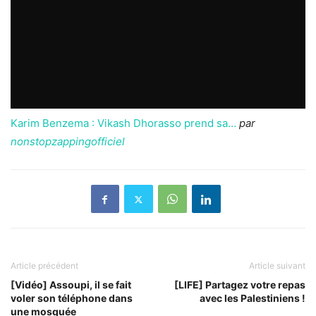
Karim Benzema : Vikash Dhorasso prend sa…
par
nonstopzappingofficiel
Article précédent
Article suivant
[Vidéo] Assoupi, il se fait
[LIFE] Partagez votre repas
voler son téléphone dans
avec les Palestiniens !
une mosquée