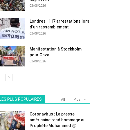
03/08/2026
Londres : 117 arrestations lors
d’un rassemblement
03/08/2026
Manifestation à Stockholm
pour Gaza
03/08/2026
LES PLUS POPULAIRES
All
Plus
Coronavirus : La presse
américaine rend hommage au
Prophète Mohammed ﷺ