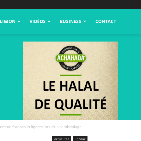
LIGION
VIDÉOS
BUSINESS
CONTACT
femme frappés et ligotés lors d’un cambriolage
Actualités
En vrac