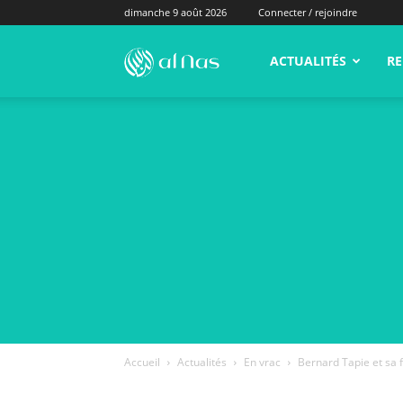
dimanche 9 août 2026
Connecter / rejoindre
alNas.fr
ACTUALITÉS
RE
Accueil
Actualités
En vrac
Bernard Tapie et sa 