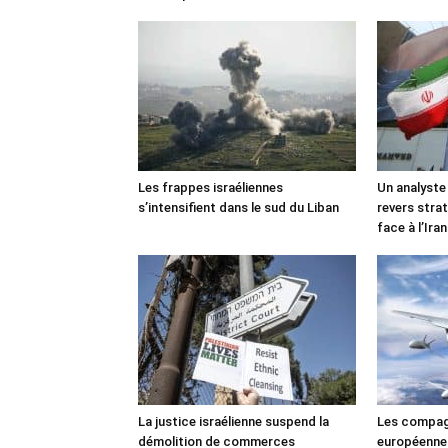
Les frappes israéliennes
Un analyste
s’intensifient dans le sud du Liban
revers stra
face à l’Iran
La justice israélienne suspend la
Les compag
démolition de commerces
européennes