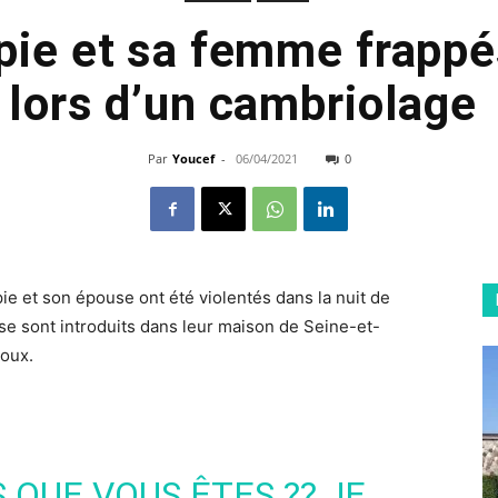
pie et sa femme frappés
lors d’un cambriolage
Par
Youcef
-
06/04/2021
0
pie
et son épouse ont été violentés dans la nuit de
e sont introduits dans leur maison de
Seine-et-
joux.
 QUE VOUS ÊTES ?? JE