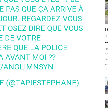
E PAS QUE ÇA ARRIVE À
JOUR. REGARDEZ-VOUS
T OSEZ DIRE QUE VOUS
D
r
E DE VOTRE
Ya
ÈRE QUE LA POLICE
De
pr
 AVANT MOI ??
re
au
M/ANGLIMNSYN
pr
E (@TAPIESTEPHANE)