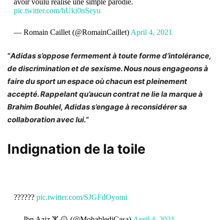
avoir voulu réalisé une simple parodie.
pic.twitter.com/hUki0nSeyu
— Romain Caillet (@RomainCaillet)
April 4, 2021
“
Adidas s’oppose fermement à toute forme d’intolérance,
de discrimination et de sexisme. Nous nous engageons à
faire du sport un espace où chacun est pleinement
accepté. Rappelant qu’aucun contrat ne lie la marque à
Brahim Bouhlel, Adidas s’engage à reconsidérer sa
collaboration avec lui.
”
Indignation de la toile
??????
pic.twitter.com/SJGFdOyomi
— Ibn Aziz ⵣ ۞ (@MohablediCasa)
April 4, 2021