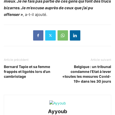
mieux. Je ne fais pas partie de ces gens qui font des trucs
bizarres. Je m’excuse auprès de ceux que j’ai pu
offenser »
, a-t-il ajouté.
Article précédent
Article suivant
Bernard Tapie et sa femme
Belgique : un tribunal
frappés et ligotés lors d’un
condamne l’Etat à lever
cambriolage
«toutes les mesures Covid-
19» dans les 30 jours
Ayyoub