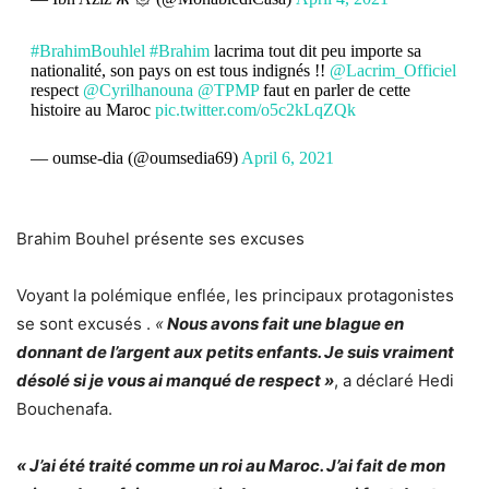
#BrahimBouhlel
#Brahim
lacrima tout dit peu importe sa
nationalité, son pays on est tous indignés !!
@Lacrim_Officiel
respect
@Cyrilhanouna
@TPMP
faut en parler de cette
histoire au Maroc
pic.twitter.com/o5c2kLqZQk
— oumse-dia (@oumsedia69)
April 6, 2021
Brahim Bouhel présente ses excuses
Voyant la polémique enflée, les principaux protagonistes
se sont excusés .
«
Nous avons fait une blague en
donnant de l’argent aux petits enfants. Je suis vraiment
désolé si je vous ai manqué de respect »
, a déclaré Hedi
Bouchenafa.
« J’ai été traité comme un roi au Maroc. J’ai fait de mon