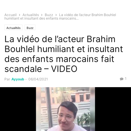
Accueil
Actualités
Buzz
La vidéo de l’acteur Brahim Bouhlel
humiliant et insultant des enfants marocains...
Actualités
Buzz
La vidéo de l’acteur Brahim
Bouhlel humiliant et insultant
des enfants marocains fait
scandale – VIDEO
1
Par
Ayyoub
-
06/04/2021