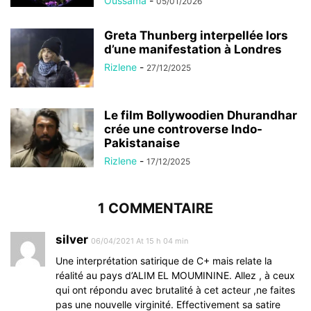
Oussama
-
05/01/2026
Greta Thunberg interpellée lors
d’une manifestation à Londres
Rizlene
-
27/12/2025
Le film Bollywoodien Dhurandhar
crée une controverse Indo-
Pakistanaise
Rizlene
-
17/12/2025
1 COMMENTAIRE
silver
06/04/2021 At 15 h 04 min
Une interprétation satirique de C+ mais relate la
réalité au pays d’ALIM EL MOUMININE. Allez , à ceux
qui ont répondu avec brutalité à cet acteur ,ne faites
pas une nouvelle virginité. Effectivement sa satire