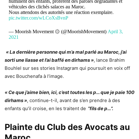
humilient des enfants, profèrent des paroles dégradantes et
véhicules des clichés salaces au Maroc.
Nous attendons des autorités une réaction exemplaire.
pic.twitter.com/wLCoXsBvnP
— Moorish Movement ۞ (@MoorishMovement)
April 3,
2021
« La dernière personne qui m’a mal parlé au Maroc, j’ai
sorti une liasse et l’ai baffé en dirhams »
, lance Brahim
Bouhlel sur ses stories Instagram qui poursuit en voix off
avec Bouchenafa à l’image.
« Ce que j’aime bien, ici, c’est toutes les p… que je paie 100
dirhams »
, continue-t-il, avant de s’en prendre à des
enfants qu’il croise, en les traitent de
“fils de p…”.
Plainte du Club des Avocats au
Maroc