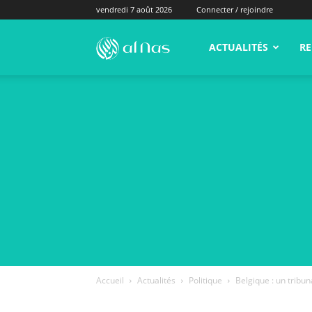
vendredi 7 août 2026
Connecter / rejoindre
alNas.fr
ACTUALITÉS
RE
Accueil
Actualités
Politique
Belgique : un tribun