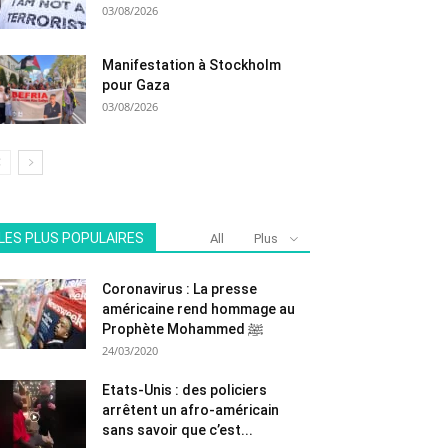
03/08/2026
Manifestation à Stockholm
pour Gaza
03/08/2026
LES PLUS POPULAIRES
All
Plus
Coronavirus : La presse
américaine rend hommage au
Prophète Mohammed ﷺ
24/03/2020
Etats-Unis : des policiers
arrêtent un afro-américain
sans savoir que c’est...