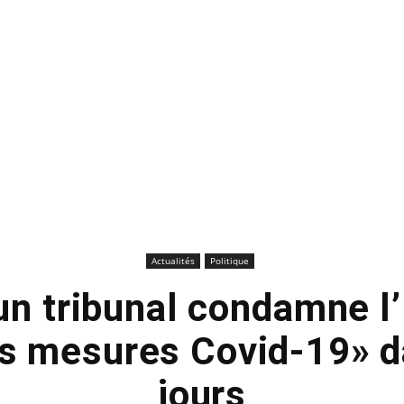
Actualités
Politique
un tribunal condamne l’
es mesures Covid-19» d
jours