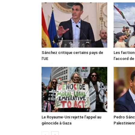
Sánchez critique certains pays de
Les faction
l’UE
l’accord de
Le Royaume-Uni rejette l’appel au
Pedro Sánch
génocide à Gaza
Palestinien