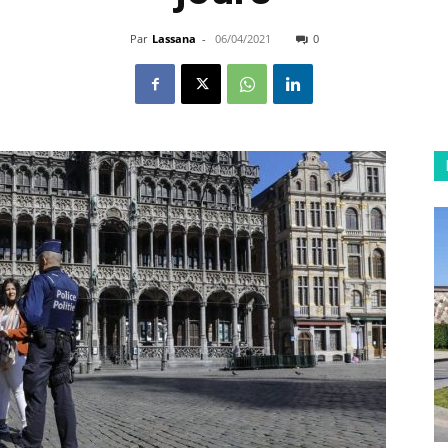
Par
Lassana
-
06/04/2021
0