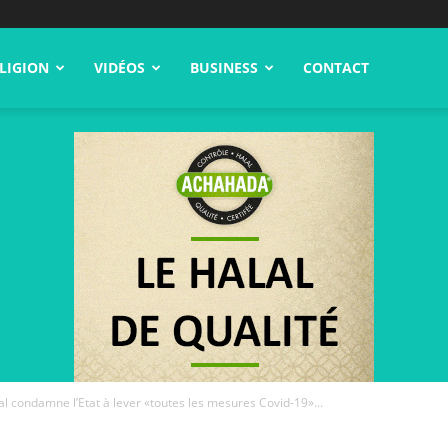
LIGION
VIDÉOS
BUSINESS
CONTACT
al condamne l’Etat à lever «toutes les mesures Covid-19»...