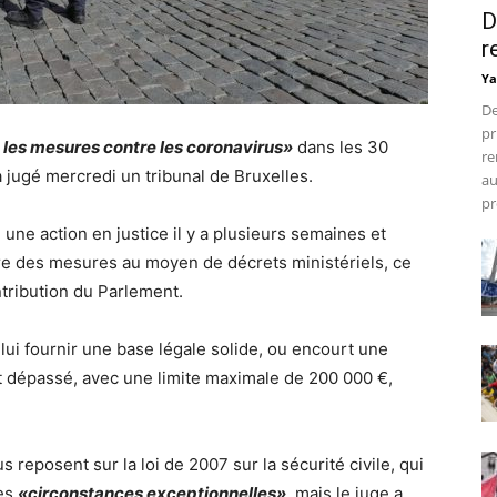
D
r
Ya
De
pr
 les mesures contre les coronavirus»
dans les 30
re
 a jugé mercredi un tribunal de Bruxelles.
au
pr
 une action en justice il y a plusieurs semaines et
e des mesures au moyen de décrets ministériels, ce
ntribution du Parlement.
 lui fournir une base légale solide, ou encourt une
t dépassé, avec une limite maximale de 200 000 €,
 reposent sur la loi de 2007 sur la sécurité civile, qui
des
«circonstances exceptionnelles»
, mais le juge a