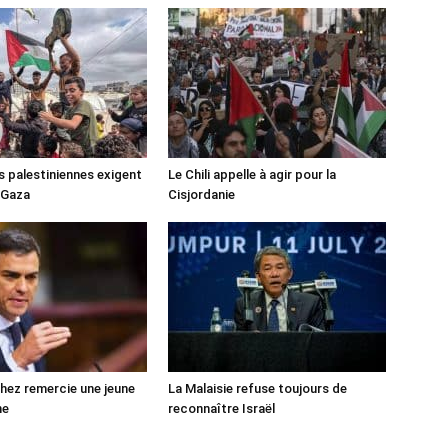
s palestiniennes exigent
Le Chili appelle à agir pour la
 Gaza
Cisjordanie
ez remercie une jeune
La Malaisie refuse toujours de
ne
reconnaître Israël