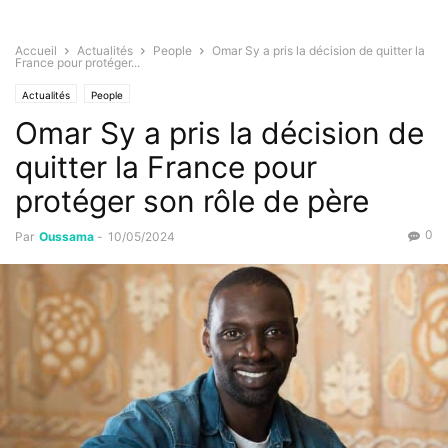
Accueil
Actualités
People
Omar Sy a pris la décision de quitter la
France pour protéger...
Actualités
People
Omar Sy a pris la décision de
quitter la France pour
protéger son rôle de père
0
Par
Oussama
-
10/05/2024