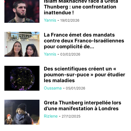
Islam Makhachev face à Greta
Thunberg : une confrontation
inattendue !
Yannis
-
19/02/2026
La France émet des mandats
contre deux Franco-Israéliennes
pour complicité de...
Yannis
-
03/02/2026
Des scientifiques créent un «
poumon-sur-puce » pour étudier
les maladies
Oussama
-
05/01/2026
Greta Thunberg interpellée lors
d’une manifestation à Londres
Rizlene
-
27/12/2025