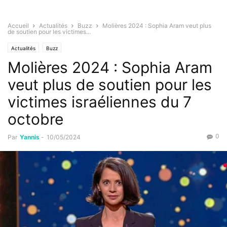
Accueil
Actualités
Buzz
Molières 2024 : Sophia Aram veut plus
de soutien pour les victimes...
Actualités
Buzz
Molières 2024 : Sophia Aram
veut plus de soutien pour les
victimes israéliennes du 7
octobre
0
Par
Yannis
-
10/05/2024