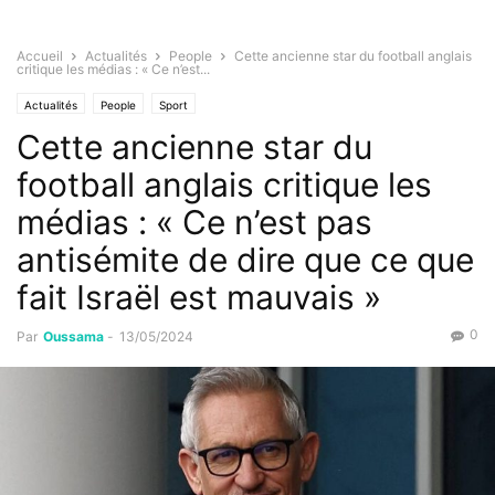
Accueil
Actualités
People
Cette ancienne star du football anglais
critique les médias : « Ce n’est...
Actualités
People
Sport
Cette ancienne star du
football anglais critique les
médias : « Ce n’est pas
antisémite de dire que ce que
fait Israël est mauvais »
0
Par
Oussama
-
13/05/2024