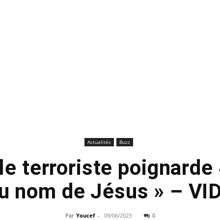
Actualités
Buzz
le terroriste poignarde
au nom de Jésus » – VI
Par
Youcef
-
09/06/2023
0