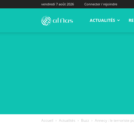
vendredi 7 août 2026
Connecter / rejoindre
alNas.fr
ACTUALITÉS
RE
Accueil
Actualités
Buzz
Annecy : le terroriste p