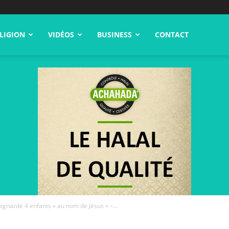
LIGION
VIDÉOS
BUSINESS
CONTACT
oignarde 4 enfants « au nom de Jésus » –...