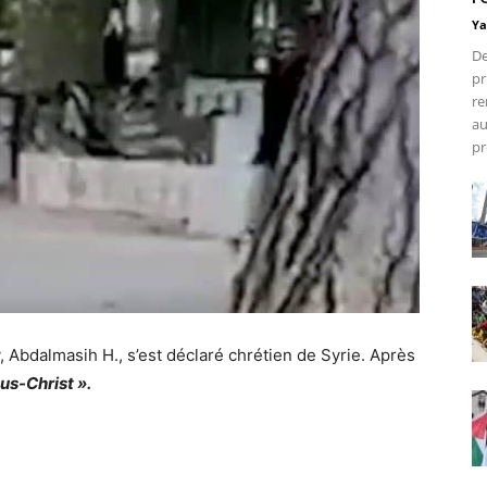
Ya
De
pr
re
au
pr
y, Abdalmasih H., s’est déclaré chrétien de Syrie. Après
us-Christ ».