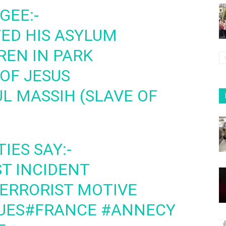
GEE:-
ED HIS ASYLUM
REN IN PARK
OF JESUS
L MASSIH (SLAVE OF
IES SAY:-
ST INCIDENT
ERRORIST MOTIVE
UES
#FRANCE
#ANNECY