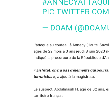
#ANNECYATTAQU
PIC.TWITTER.COM
— DOAM (@DOAM
L’
attaque au couteau à Annecy
(Haute-Savoie
âgés de 22 mois à 3 ans jeudi 8 juin 2023 
indiqué la procureure de la République d’A
« En l’état, on n’a pas d’éléments qui pourr
terroristes »
, a ajouté la magistrate.
Le
suspect
, Abdalmasih H. âgé de 32 ans, es
territoire français.