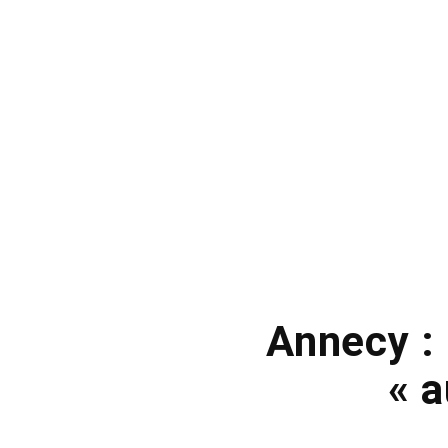
Annecy : 
« 