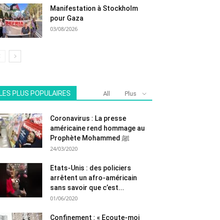
Manifestation à Stockholm
pour Gaza
03/08/2026
LES PLUS POPULAIRES
All
Plus
Coronavirus : La presse
américaine rend hommage au
Prophète Mohammed ﷺ
24/03/2020
Etats-Unis : des policiers
arrêtent un afro-américain
sans savoir que c’est...
01/06/2020
Confinement : « Ecoute-moi