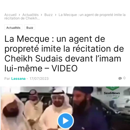
Accueil
Actualités
Buzz
La Mecque : un agent de propreté imite la
récitation de Cheikh...
Actualités
Buzz
La Mecque : un agent de
propreté imite la récitation de
Cheikh Sudais devant l’imam
lui-même – VIDEO
0
Par
Lassana
-
17/07/2023