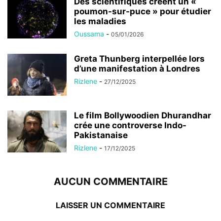
Des scientifiques créent un «
poumon-sur-puce » pour étudier
les maladies
Oussama
-
05/01/2026
Greta Thunberg interpellée lors
d’une manifestation à Londres
Rizlene
-
27/12/2025
Le film Bollywoodien Dhurandhar
crée une controverse Indo-
Pakistanaise
Rizlene
-
17/12/2025
AUCUN COMMENTAIRE
LAISSER UN COMMENTAIRE