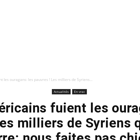
t les ouragans: les pauvres ! Les milliers de Syriens...
Actualités
En vrac
ricains fuient les oura
es milliers de Syriens q
re: nous faites pas chi