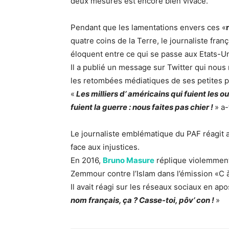
deux mesures est encore bien vivace.
Pendant que les lamentations envers ces «
quatre coins de la Terre, le journaliste fra
éloquent entre ce qui se passe aux Etats-Uni
Il a publié un message sur Twitter qui nous 
les retombées médiatiques de ses petites p
«
Les milliers d’ américains qui fuient les o
fuient la guerre : nous faites pas chier !
» a-
Le journaliste emblématique du PAF réagit 
face aux injustices.
En 2016,
Bruno Masure
réplique violemment
Zemmour contre l’Islam dans l’émission «C 
Il avait réagi sur les réseaux sociaux en apo
nom français, ça ? Casse-toi, pôv’ con !
»