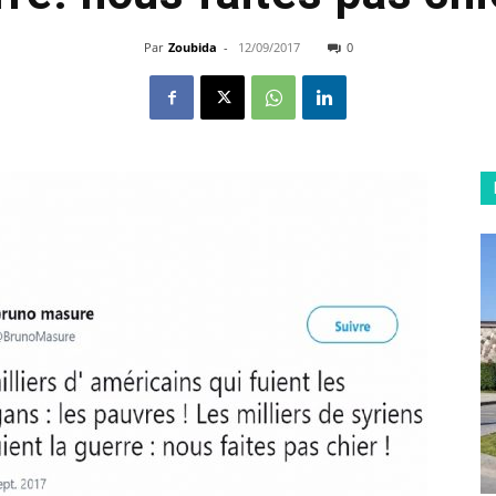
Par
Zoubida
-
12/09/2017
0