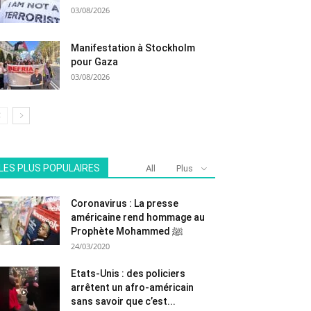
03/08/2026
Manifestation à Stockholm
pour Gaza
03/08/2026
LES PLUS POPULAIRES
All
Plus
Coronavirus : La presse
américaine rend hommage au
Prophète Mohammed ﷺ
24/03/2020
Etats-Unis : des policiers
arrêtent un afro-américain
sans savoir que c’est...