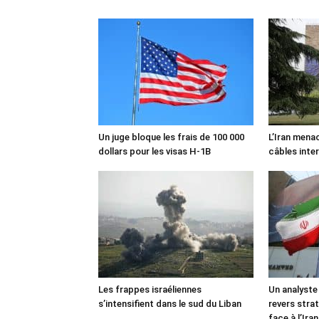
Un juge bloque les frais de 100 000
L’Iran mena
dollars pour les visas H-1B
câbles inte
Les frappes israéliennes
Un analyste
s’intensifient dans le sud du Liban
revers stra
face à l’Iran