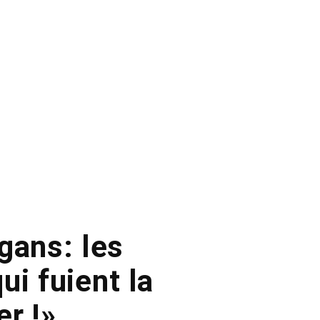
gans: les
ui fuient la
er !»