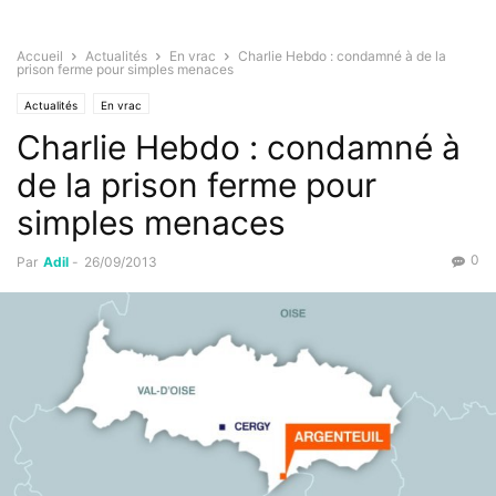
Accueil
Actualités
En vrac
Charlie Hebdo : condamné à de la
prison ferme pour simples menaces
Actualités
En vrac
Charlie Hebdo : condamné à
de la prison ferme pour
simples menaces
0
Par
Adil
-
26/09/2013