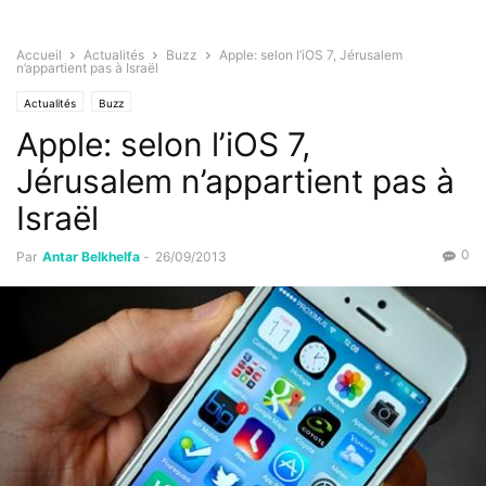
Accueil
Actualités
Buzz
Apple: selon l’iOS 7, Jérusalem
n’appartient pas à Israël
Actualités
Buzz
Apple: selon l’iOS 7,
Jérusalem n’appartient pas à
Israël
0
Par
Antar Belkhelfa
-
26/09/2013