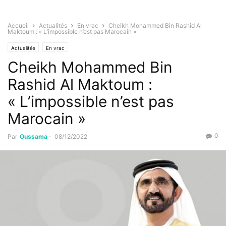
Accueil
Actualités
En vrac
Cheikh Mohammed Bin Rashid Al
Maktoum : « L’impossible n’est pas Marocain »
Actualités
En vrac
Cheikh Mohammed Bin
Rashid Al Maktoum :
« L’impossible n’est pas
Marocain »
0
Par
Oussama
-
08/12/2022