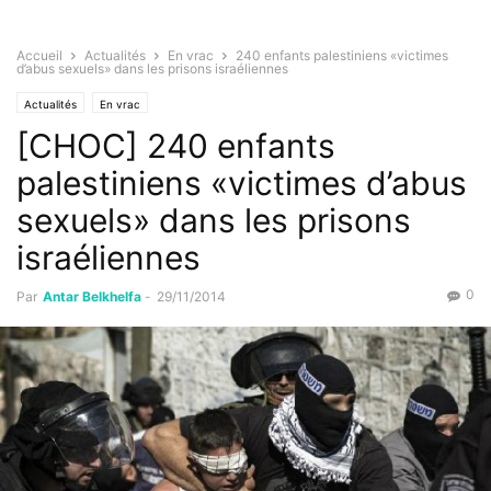
Accueil
Actualités
En vrac
240 enfants palestiniens «victimes
d’abus sexuels» dans les prisons israéliennes
Actualités
En vrac
[CHOC] 240 enfants
palestiniens «victimes d’abus
sexuels» dans les prisons
israéliennes
0
Par
Antar Belkhelfa
-
29/11/2014