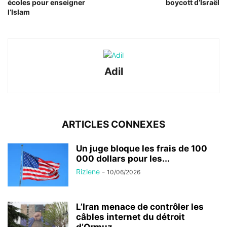
écoles pour enseigner
boycott d’Israël
l’Islam
Adil
ARTICLES CONNEXES
Un juge bloque les frais de 100
000 dollars pour les...
Rizlene
-
10/06/2026
L’Iran menace de contrôler les
câbles internet du détroit
d’Ormuz