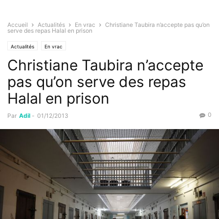
Accueil
Actualités
En vrac
Christiane Taubira n’accepte pas qu’on
serve des repas Halal en prison
Actualités
En vrac
Christiane Taubira n’accepte
pas qu’on serve des repas
Halal en prison
0
Par
Adil
-
01/12/2013