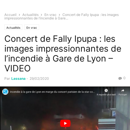
Accueil
Actualités
En vrac
Concert de Fally Ipupa : les images
impressionnantes de l’incendie à Gare...
Actualités
En vrac
Concert de Fally Ipupa : les
images impressionnantes de
l’incendie à Gare de Lyon –
VIDEO
0
Par
Lassana
-
29/02/2020