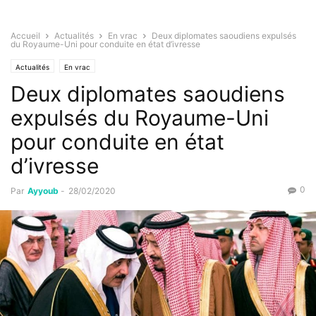
Accueil
Actualités
En vrac
Deux diplomates saoudiens expulsés
du Royaume-Uni pour conduite en état d’ivresse
Actualités
En vrac
Deux diplomates saoudiens
expulsés du Royaume-Uni
pour conduite en état
d’ivresse
0
Par
Ayyoub
-
28/02/2020