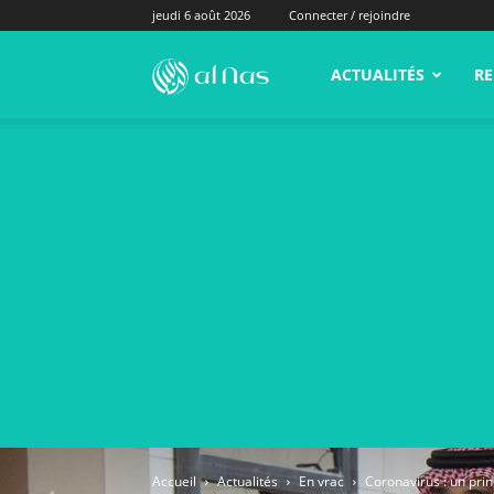
jeudi 6 août 2026
Connecter / rejoindre
alNas.fr
ACTUALITÉS
RE
Accueil
Actualités
En vrac
Coronavirus : un pri