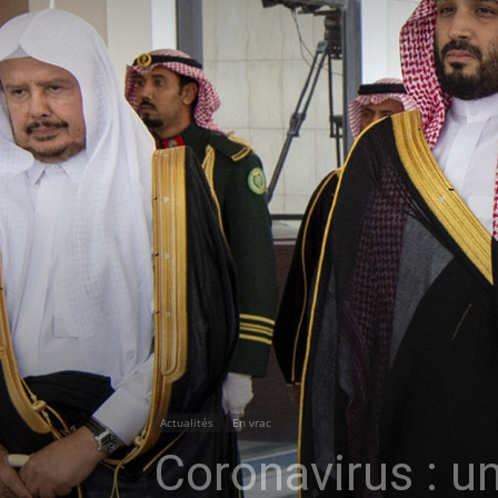
Actualités
En vrac
Coronavirus : u