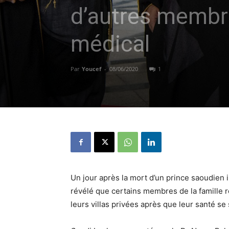
d’autres membre
médical
Par
Youcef
-
08/06/2020
1
Un jour après la mort d’un prince saoudien 
révélé que certains membres de la famille ro
leurs villas privées après que leur santé se 