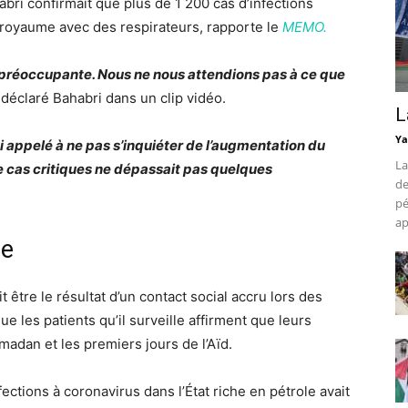
bri confirmait que plus de 1 200 cas d’infections
e royaume avec des respirateurs, rapporte le
MEMO.
s préoccupante. Nous ne nous attendions pas à ce que
a déclaré Bahabri dans un clip vidéo.
L
Ya
’ai appelé à ne pas s’inquiéter de l’augmentation du
La
 cas critiques ne dépassait pas quelques
de
pé
ap
re
it être le résultat d’un contact social accru lors des
 que les patients qu’il surveille affirment que leurs
dan et les premiers jours de l’Aïd.
ctions à coronavirus dans l’État riche en pétrole avait