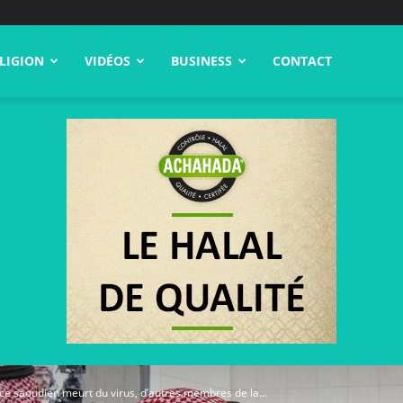
LIGION
VIDÉOS
BUSINESS
CONTACT
nce saoudien meurt du virus, d’autres membres de la...