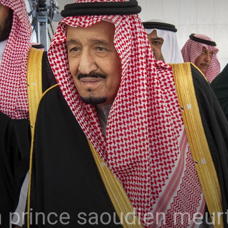
n prince saoudien meurt