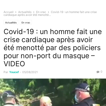
Accueil
Actualités
En vrac
Covid-19 : un homme fait une crise
cardiaque après avoir été menotté...
Actualités
En vrac
Covid-19 : un homme fait une
crise cardiaque après avoir
été menotté par des policiers
pour non-port du masque –
VIDEO
0
Par
Youcef
-
05/08/2021