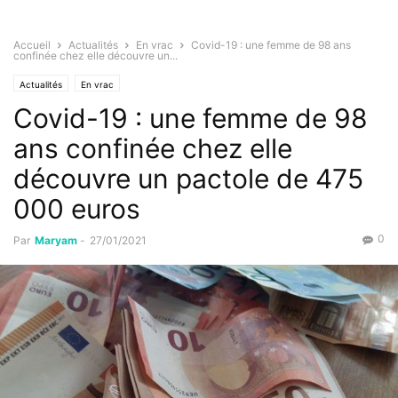
Accueil
Actualités
En vrac
Covid-19 : une femme de 98 ans
confinée chez elle découvre un...
Actualités
En vrac
Covid-19 : une femme de 98
ans confinée chez elle
découvre un pactole de 475
000 euros
0
Par
Maryam
-
27/01/2021