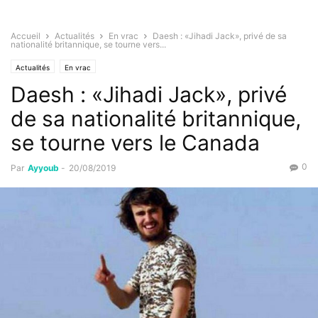
Accueil
Actualités
En vrac
Daesh : «Jihadi Jack», privé de sa
nationalité britannique, se tourne vers...
Actualités
En vrac
Daesh : «Jihadi Jack», privé
de sa nationalité britannique,
se tourne vers le Canada
0
Par
Ayyoub
-
20/08/2019