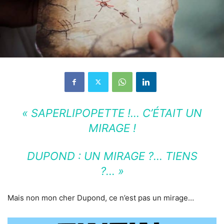
« SAPERLIPOPETTE !… C’ÉTAIT UN
MIRAGE !
DUPOND : UN MIRAGE ?… TIENS
?… »
Mais non mon cher Dupond, ce n’est pas un mirage…