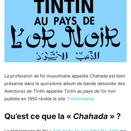
La profession de foi musulmane appelée
Chahada
est bien
présente dans le quinzième album de bande dessinée des
Aventures de Tintin
appelée
Tintin au pays de l’or noir
publiée en 1950 révèle le site
Tintinomania
.
Qu’est ce que la «
Chahada
» ?
Le témoignage de foi «
Ash-hadu An-Laa Ilaha Illa-Allâh
wa