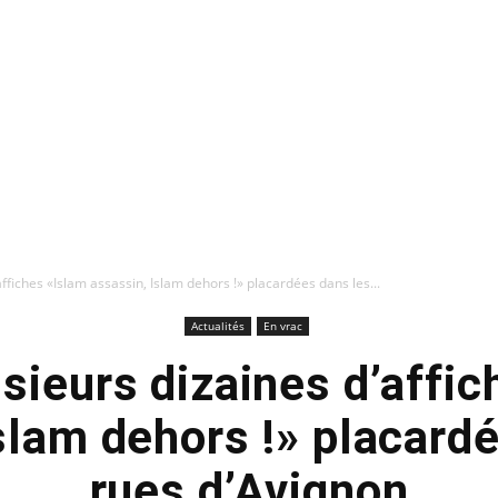
affiches «Islam assassin, Islam dehors !» placardées dans les...
Actualités
En vrac
sieurs dizaines d’affi
slam dehors !» placard
rues d’Avignon