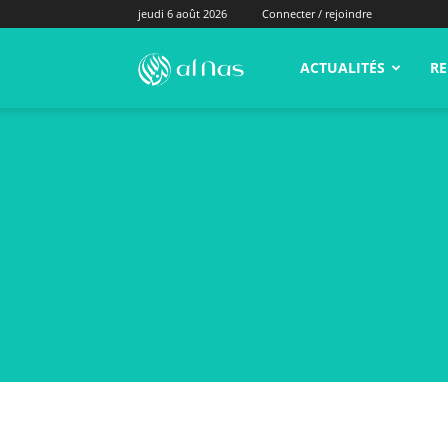
jeudi 6 août 2026
Connecter / rejoindre
alNas.fr
ACTUALITÉS
RE