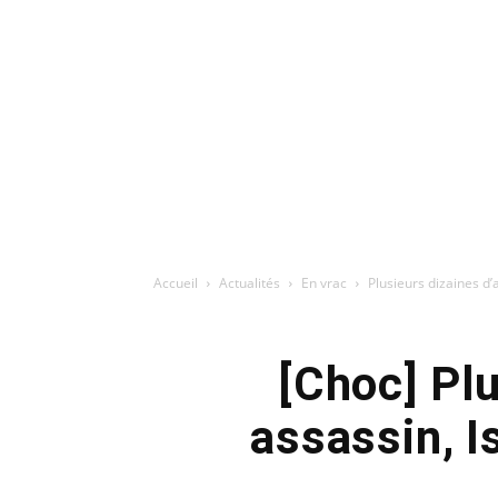
Accueil
Actualités
En vrac
Plusieurs dizaines d’
[Choc] Plu
assassin, I