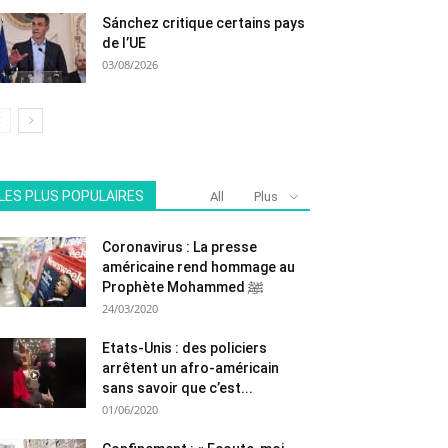
Sánchez critique certains pays
de l’UE
03/08/2026
LES PLUS POPULAIRES
All
Plus
Coronavirus : La presse
américaine rend hommage au
Prophète Mohammed ﷺ
24/03/2020
Etats-Unis : des policiers
arrêtent un afro-américain
sans savoir que c’est...
01/06/2020