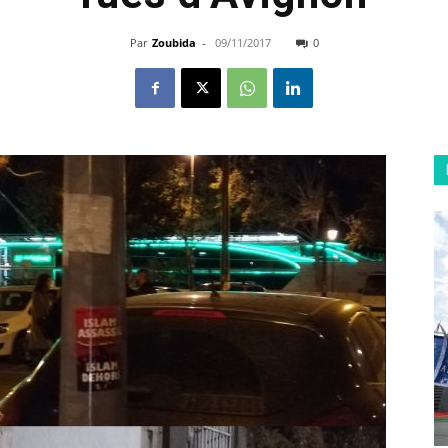
Par
Zoubida
-
09/11/2017
0