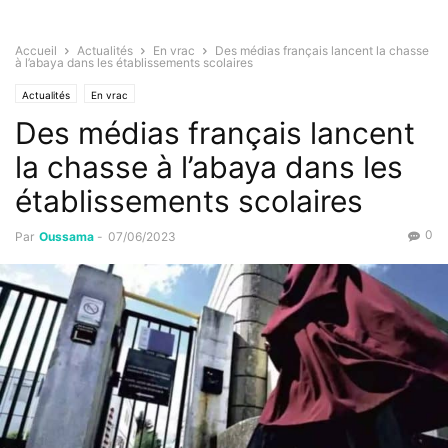
Accueil
Actualités
En vrac
Des médias français lancent la chasse
à l’abaya dans les établissements scolaires
Actualités
En vrac
Des médias français lancent
la chasse à l’abaya dans les
établissements scolaires
0
Par
Oussama
-
07/06/2023