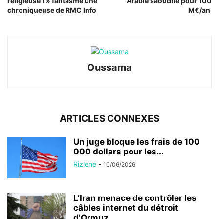
religieuse ! » fantasme une
Arabie saoudite pour 100
chroniqueuse de RMC Info
M€/an
Oussama
ARTICLES CONNEXES
Un juge bloque les frais de 100
000 dollars pour les...
Rizlene
-
10/06/2026
L’Iran menace de contrôler les
câbles internet du détroit
d’Ormuz