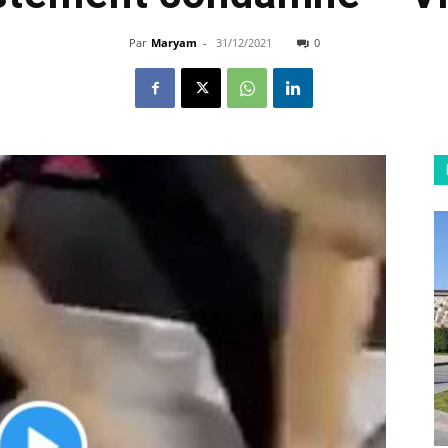
Par
Maryam
-
31/12/2021
0