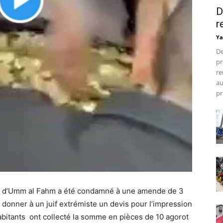
D
r
Ya
De
pr
re
au
pr
rie d’Umm al Fahm a été condamné à une amende de 3
donner à un juif extrémiste un devis pour l’impression
abitants
ont collecté la somme en pièces de 10 agorot