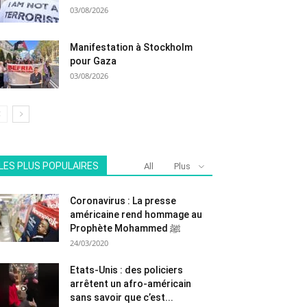
03/08/2026
Manifestation à Stockholm
pour Gaza
03/08/2026
LES PLUS POPULAIRES
All
Plus
Coronavirus : La presse
américaine rend hommage au
Prophète Mohammed ﷺ
24/03/2020
Etats-Unis : des policiers
arrêtent un afro-américain
sans savoir que c’est...