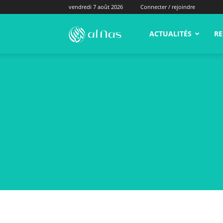
vendredi 7 août 2026
Connecter / rejoindre
alNas.fr
ACTUALITÉS
RE