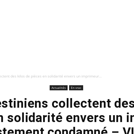
ectent des kilos de pièces en solidarité envers un imprimeur...
Actualités
En vrac
stiniens collectent des
n solidarité envers un 
ustement condamné – V