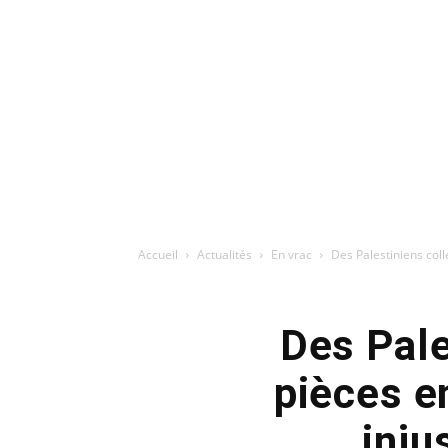
Accueil
Actualités
En vrac
Des Palestiniens coll
Des Pale
pièces e
inj