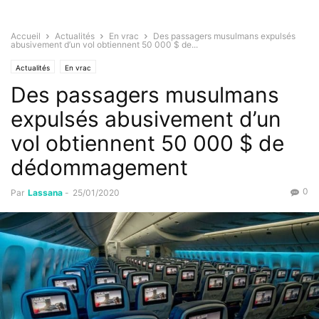
Accueil
Actualités
En vrac
Des passagers musulmans expulsés
abusivement d’un vol obtiennent 50 000 $ de...
Actualités
En vrac
Des passagers musulmans
expulsés abusivement d’un
vol obtiennent 50 000 $ de
dédommagement
0
Par
Lassana
-
25/01/2020