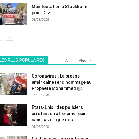
Manifestation à Stockholm
pour Gaza
03/08/2026
LES PLUS POPULAIRES
All
Plus
Coronavirus : La presse
américaine rend hommage au
Prophète Mohammed ﷺ
24/03/2020
Etats-Unis : des policiers
arrêtent un afro-américain
sans savoir que c’est...
01/06/2020
Confinement : « Ecoute-moi