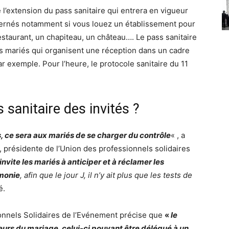
é l’extension du
pass sanitaire
qui entrera en vigueur
cernés notamment si vous louez un établissement pour
staurant, un chapiteau, un château…. Le pass sanitaire
es mariés qui organisent une réception dans un cadre
 exemple. Pour l’heure, le protocole sanitaire du 11
 sanitaire des invités ?
, ce sera aux mariés de se charger du contrôle
« , a
 présidente de l’Union des professionnels solidaires
invite les mariés à anticiper et à réclamer les
émonie
, afin que le jour J, il n’y ait plus que les tests de
é.
nnels Solidaires de l’Evénement précise que
«
l
e
eurs du mariage
, celui-ci pouvant être délégué à un