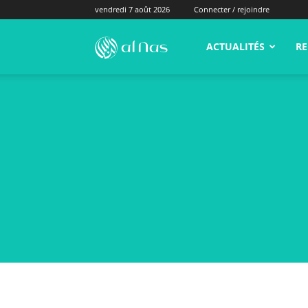
vendredi 7 août 2026
Connecter / rejoindre
alNas.fr
ACTUALITÉS
RE