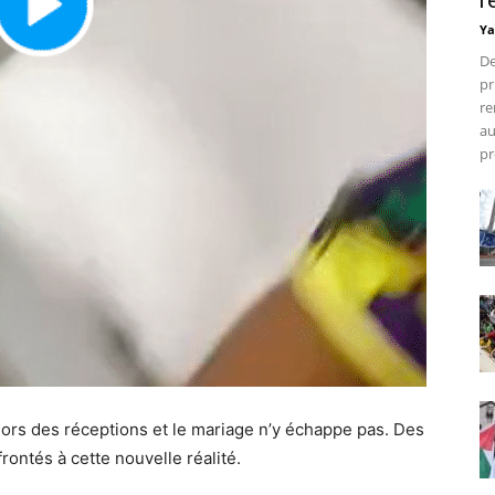
r
Ya
De
pr
re
au
pr
 lors des réceptions et le mariage n’y échappe pas. Des
rontés à cette nouvelle réalité.