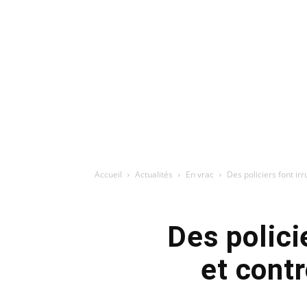
Accueil
Actualités
En vrac
Des policiers font ir
Des polici
et cont