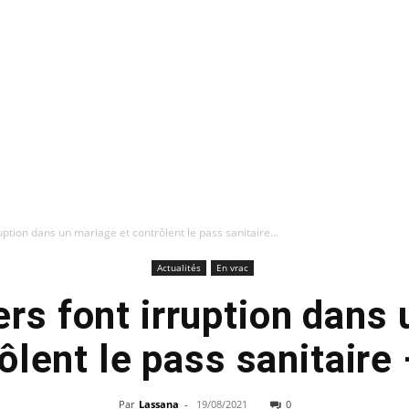
ruption dans un mariage et contrôlent le pass sanitaire...
Actualités
En vrac
ers font irruption dans
rôlent le pass sanitaire
Par
Lassana
-
19/08/2021
0