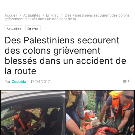
Accueil
Actualités
En vrac
Des Palestiniens secourent des colons
grièvement blessés dans un accident de la...
Actualités
En vrac
Des Palestiniens secourent
des colons grièvement
blessés dans un accident de
la route
0
Par
Zoubida
-
17/04/2017