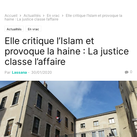
Accueil
Actualités
En vrac
Elle critique l’Islam et provoque la
haine : La justice classe l’affaire
Actualités
En vrac
Elle critique l’Islam et
provoque la haine : La justice
classe l’affaire
0
Par
Lassana
-
30/01/2020