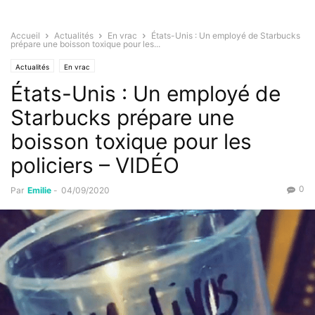
Accueil
Actualités
En vrac
États-Unis : Un employé de Starbucks
prépare une boisson toxique pour les...
Actualités
En vrac
États-Unis : Un employé de
Starbucks prépare une
boisson toxique pour les
policiers – VIDÉO
0
Par
Emilie
-
04/09/2020