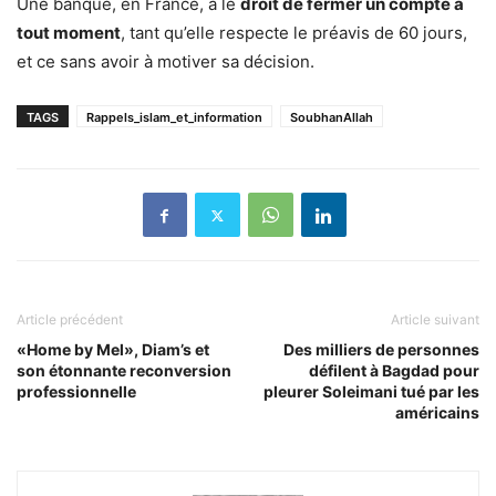
Une banque, en France, a le
droit de fermer un compte à
tout moment
, tant qu’elle respecte le préavis de 60 jours,
et ce sans avoir à motiver sa décision.
TAGS
Rappels_islam_et_information
SoubhanAllah
Article précédent
Article suivant
«Home by Mel», Diam’s et
Des milliers de personnes
son étonnante reconversion
défilent à Bagdad pour
professionnelle
pleurer Soleimani tué par les
américains