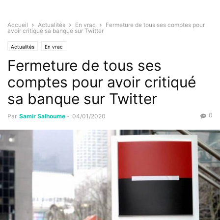
Accueil
Actualités
En vrac
Fermeture de tous ses comptes pour
avoir critiqué sa banque sur Twitter
Actualités
En vrac
Fermeture de tous ses
comptes pour avoir critiqué
sa banque sur Twitter
0
Par
Samir Salhoume
-
04/01/2020