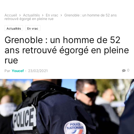
Accueil
Actualités
En vrac
Grenoble : un homme de 52 ans
retrouvé égorgé en pleine rue
Actualités
En vrac
Grenoble : un homme de 52
ans retrouvé égorgé en pleine
rue
0
Par
Youcef
-
23/02/2021