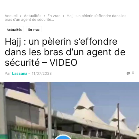
Accueil
Actualités
En vrac
Hajj : un pèlerin s’effondre dans les
bras d’un agent de sécurité...
Actualités
En vrac
Hajj : un pèlerin s’effondre
dans les bras d’un agent de
sécurité – VIDEO
0
Par
Lassana
-
11/07/2023