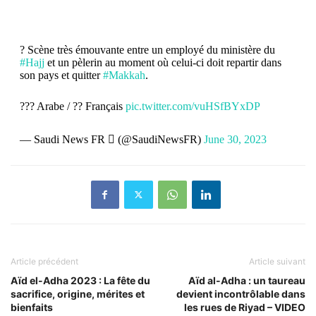
? Scène très émouvante entre un employé du ministère du
#Hajj
et un pèlerin au moment où celui-ci doit repartir dans
son pays et quitter
#Makkah
.
?️?? Arabe / ?? Français
pic.twitter.com/vuHSfBYxDP
— Saudi News FR  (@SaudiNewsFR)
June 30, 2023
Article précédent
Article suivant
Aïd el-Adha 2023 : La fête du
Aïd al-Adha : un taureau
sacrifice, origine, mérites et
devient incontrôlable dans
bienfaits
les rues de Riyad – VIDEO