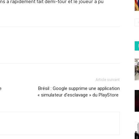
ns a rapidement fait demi-tour et le joueur a pu
Article suivant
e
Brésil : Google supprime une application
« simulateur d’esclavage » du PlayStore