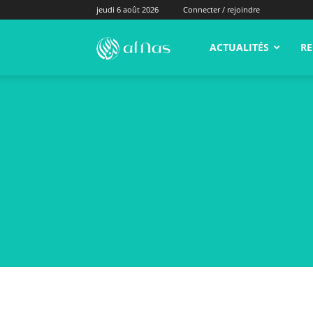
jeudi 6 août 2026
Connecter / rejoindre
alNas.fr
ACTUALITÉS
RE