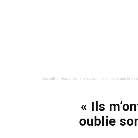
Accueil
Actualités
En vrac
« Ils m’ont oublié » : 
« Ils m’on
oublie so