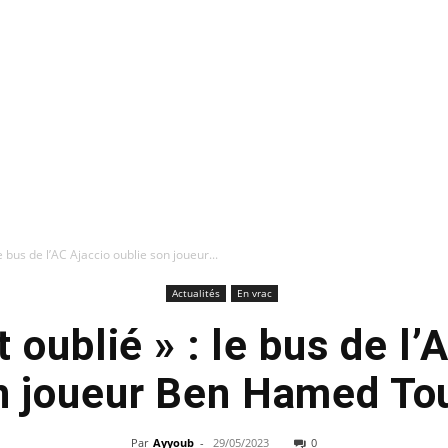
le bus de l’AC Ajaccio oublie son joueur...
Actualités
En vrac
t oublié » : le bus de l
n joueur Ben Hamed To
Par
Ayyoub
-
29/05/2023
0