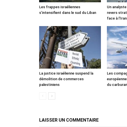
Les frappes israéliennes
Un analyste
s’intensifient dans le sud du Liban
revers stra
face à l’Iran
La justice israélienne suspend la
Les compag
démolition de commerces
européennes
palestiniens
du carbura
LAISSER UN COMMENTAIRE