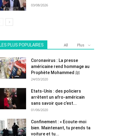
03/08/2026
LES PLUS POPULAIRES
All
Plus
Coronavirus : La presse
américaine rend hommage au
Prophète Mohammed ﷺ
24/03/2020
Etats-Unis : des policiers
arrêtent un afro-américain
sans savoir que c’est...
01/06/2020
Confinement : « Ecoute-moi
bien. Maintenant, tu prends ta
voiture et tu...