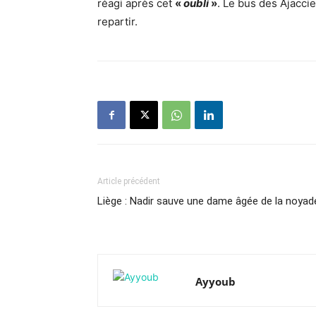
réagi après cet
«
oubli
»
. Le bus des Ajaccie
repartir.
Article précédent
Liège : Nadir sauve une dame âgée de la noyad
Ayyoub