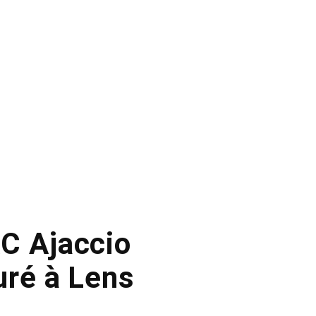
’AC Ajaccio
uré à Lens