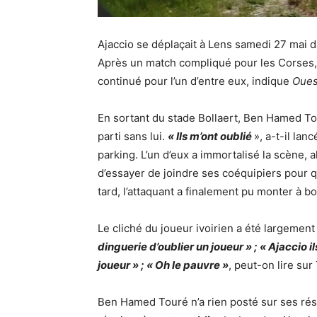
Ajaccio se déplaçait à Lens
samedi 27 mai da
Après un match compliqué pour les Corses, q
continué pour l’un d’entre eux, indique
Oues
En sortant du stade Bollaert, Ben Hamed To
parti sans lui.
« Ils m’ont oublié
», a-t-il la
parking. L’un d’eux a immortalisé la scène, a
d’essayer de joindre ses coéquipiers pour 
tard, l’attaquant a finalement pu monter à b
Le cliché du joueur ivoirien a été largeme
dinguerie d’oublier un joueur » ; « Ajaccio i
joueur » ; « Oh le pauvre »
, peut-on lire sur 
Ben Hamed Touré n’a rien posté sur ses rése