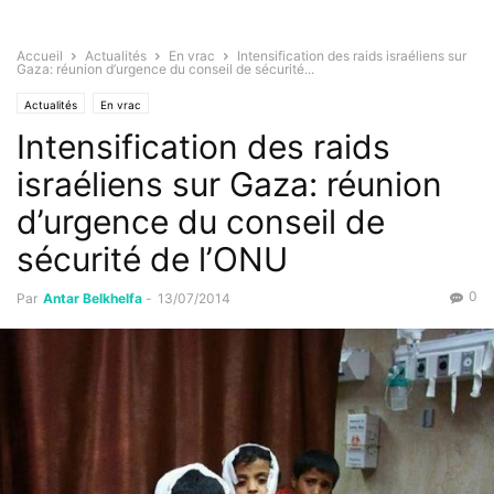
Accueil
Actualités
En vrac
Intensification des raids israéliens sur
Gaza: réunion d’urgence du conseil de sécurité...
Actualités
En vrac
Intensification des raids
israéliens sur Gaza: réunion
d’urgence du conseil de
sécurité de l’ONU
0
Par
Antar Belkhelfa
-
13/07/2014