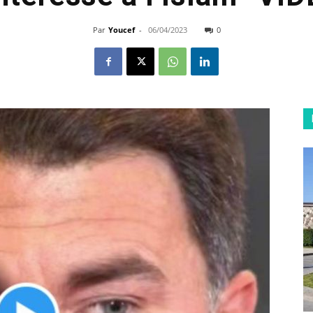
Par
Youcef
-
06/04/2023
0