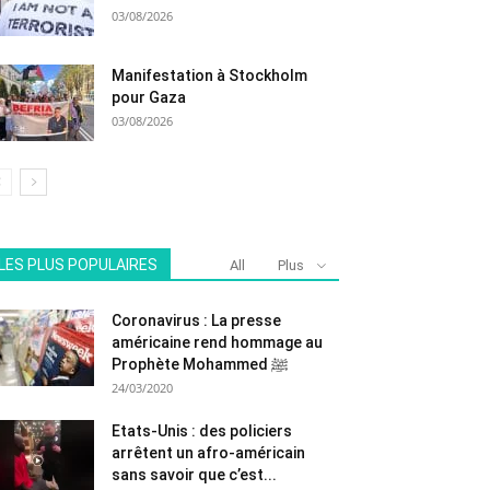
03/08/2026
Manifestation à Stockholm
pour Gaza
03/08/2026
LES PLUS POPULAIRES
All
Plus
Coronavirus : La presse
américaine rend hommage au
Prophète Mohammed ﷺ
24/03/2020
Etats-Unis : des policiers
arrêtent un afro-américain
sans savoir que c’est...