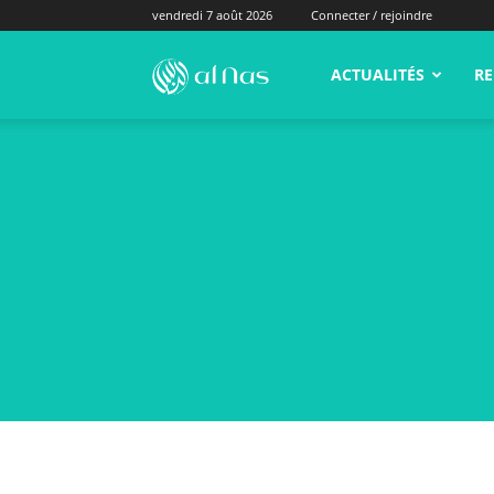
vendredi 7 août 2026
Connecter / rejoindre
alNas.fr
ACTUALITÉS
RE