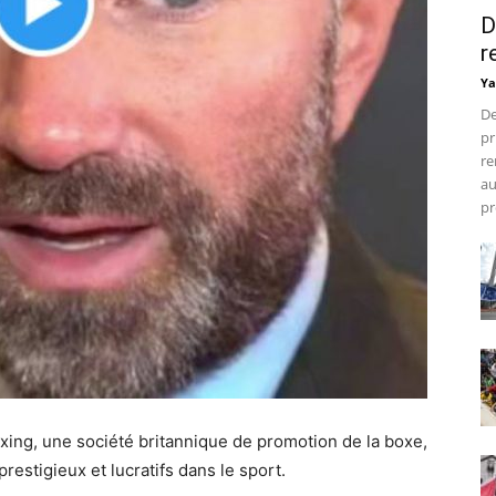
D
r
Ya
De
pr
re
au
pr
ing, une société britannique de promotion de la boxe,
estigieux et lucratifs dans le sport.