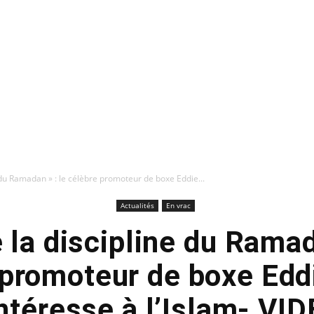
e du Ramadan » : le célèbre promoteur de boxe Eddie...
Actualités
En vrac
 la discipline du Ramad
 promoteur de boxe Edd
intéresse à l’Islam- VI