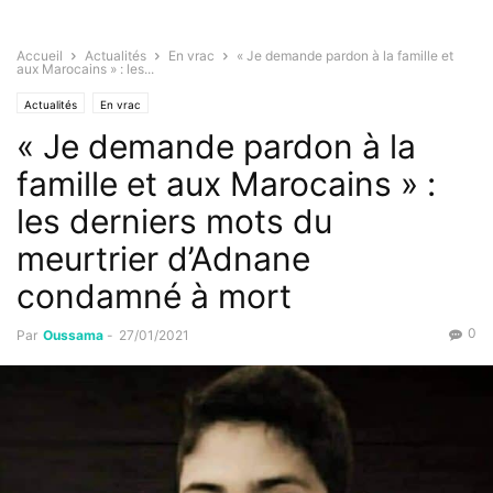
Accueil
Actualités
En vrac
« Je demande pardon à la famille et
aux Marocains » : les...
Actualités
En vrac
« Je demande pardon à la
famille et aux Marocains » :
les derniers mots du
meurtrier d’Adnane
condamné à mort
0
Par
Oussama
-
27/01/2021