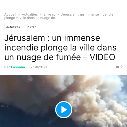
Accueil
Actualités
En vrac
Jérusalem : un immense incendie
plonge la ville dans un nuage de...
Actualités
En vrac
Jérusalem : un immense
incendie plonge la ville dans
un nuage de fumée – VIDEO
0
Par
Lassana
-
17/08/2021