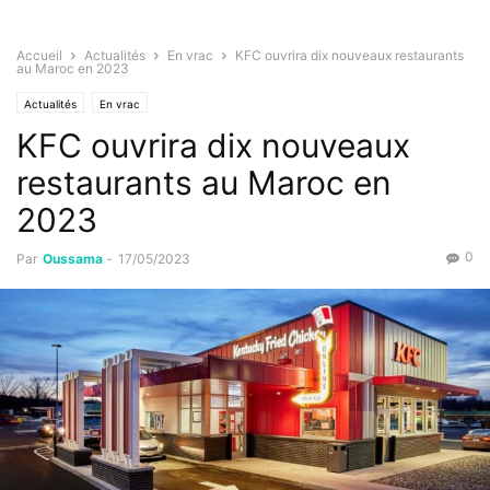
Accueil
Actualités
En vrac
KFC ouvrira dix nouveaux restaurants
au Maroc en 2023
Actualités
En vrac
KFC ouvrira dix nouveaux
restaurants au Maroc en
2023
0
Par
Oussama
-
17/05/2023