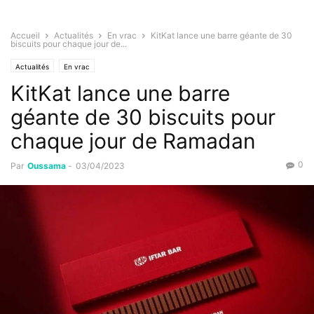
Accueil
Actualités
En vrac
KitKat lance une barre géante de 30
biscuits pour chaque jour de...
Actualités
En vrac
KitKat lance une barre
géante de 30 biscuits pour
chaque jour de Ramadan
0
Par
Oussama
-
03/04/2023