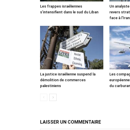
Les frappes israéliennes
Un analyste
s’intensifient dans le sud du Liban
revers stra
face à l’Iran
La justice israélienne suspend la
Les compag
démolition de commerces
européennes
palestiniens
du carbura
LAISSER UN COMMENTAIRE