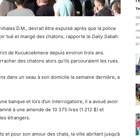
r
Ya
De
pr
initiales D.M., devrait être expulsé après que la police
re
voir tué et mangé des chatons, rapporte le
Daily Sabah.
au
pr
strict de Kucukcekmece depuis environ trois ans.
arracher des chatons alors qu’ils parcouraient les rues.
tons dans un seau à son domicile la semaine dernière, a
 une banque et lors d’un interrogatoire, il a avoué avoir
damné à une amende de 10 375 lires (1 212 $) et
les étrangers.
 et pour son amour des chats, la ville abritant jusqu’à