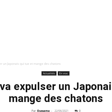
er un Japonais qui tue et mange des chatons
Actualités
En vrac
va expulser un Japonai
mange des chatons
Par
Oussama
-
22/06/2021
0