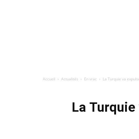
Accueil
Actualités
En vrac
La Turquie va expuls
La Turquie 