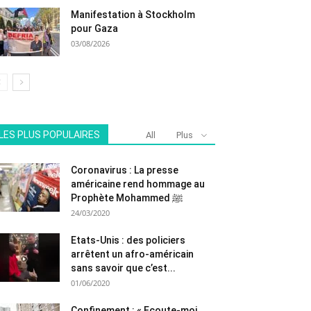
Manifestation à Stockholm
pour Gaza
03/08/2026
LES PLUS POPULAIRES
All
Plus
Coronavirus : La presse
américaine rend hommage au
Prophète Mohammed ﷺ
24/03/2020
Etats-Unis : des policiers
arrêtent un afro-américain
sans savoir que c’est...
01/06/2020
Confinement : « Ecoute-moi