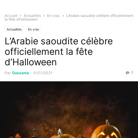
Accueil
Actualités
En vrac
L’Arabie saoudite célèbre officiellement
la fête d’Halloween
Actualités
En vrac
L’Arabie saoudite célèbre
officiellement la fête
d’Halloween
0
Par
Oussama
-
01/11/2021