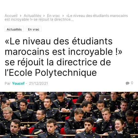
Accueil
Actualités
En vrac
«Le niveau des étudiants marocains
est incroyable !» se réjouit la directrice...
Actualités
En vrac
«Le niveau des étudiants
marocains est incroyable !»
se réjouit la directrice de
l’Ecole Polytechnique
0
Par
Youcef
-
21/12/2021